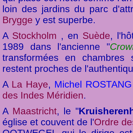
loin des jardins du parc d'at
Brygge
y est superbe.
A
Stockholm
, en
Suède
, l'h
1989 dans l'ancienne "
Crow
transformées en chambres s
restent proches de l'authentiqu
A
La Haye
,
Michel ROSTAN
des Indes Méridien
.
A
Maastricht
, le "
Kruisherenh
église et couvent de l'
Ordre de