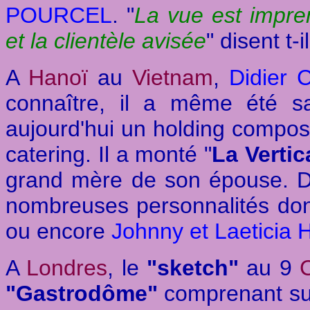
POURCEL
. "
La vue est impre
et la clientèle avisée
" disent t-i
A
Hanoï
au
Vietnam
,
Didier
connaître, il a même été sa
aujourd'hui un holding composé
catering. Il a monté "
La Vertic
grand mère de son épouse. Dan
nombreuses personnalités do
ou encore
Johnny et Laeticia
A
Londres
, le
"sketch"
au 9
"Gastrodôme"
comprenant sur