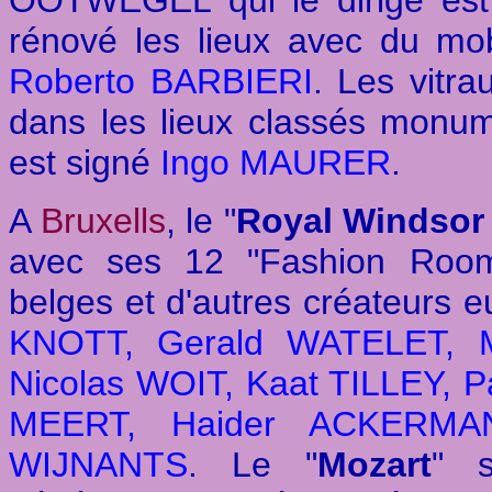
OOTWEGEL qui le dirige est
rénové les lieux avec du mob
Roberto BARBIERI
. Les vitra
dans les lieux classés monum
est signé
Ingo MAURER
.
A
Bruxells
, le "
Royal Windsor
avec ses 12 "Fashion Room
belges et d'autres créateurs 
KNOTT, Gerald WATELET, Ma
Nicolas WOIT, Kaat TILLEY,
MEERT, Haider ACKERMAN
WIJNANTS
. Le "
Mozart
" s