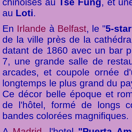
chinoises au
Tsé Fung
, et u
au
Loti
.
En
Irlande
à
Belfast
, le "
5-sta
de la ville près de la cathédr
datant de 1860 avec un bar pr
7, une grande salle de restau
arcades, et coupole ornée d'u
longtemps le plus grand du pay
Ce décor belle époque et rom
de l'hôtel, formé de longs 
bandes colorées magnifiques.
A
Madrid
, l'hotel
"Puerta Am