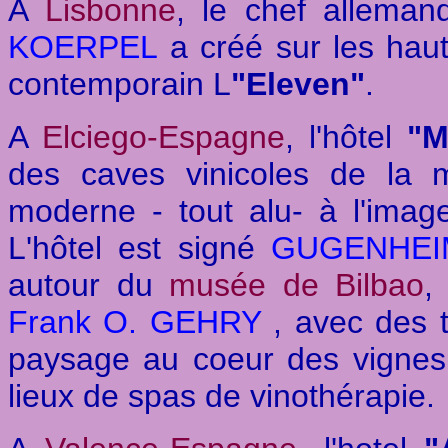
A
Lisbonne
, le chef alleman
KOERPEL
a créé sur les haut
contemporain L
"Eleven"
.
A
Elciego-Espagne
, l'hôtel
"M
des caves vinicoles de la 
moderne - tout alu- à l'imag
L'hôtel est signé
GUGENHEI
autour du
musée de Bilbao
,
Frank O. GEHRY
, avec des t
paysage au coeur des vignes
lieux de spas de vinothérapie.