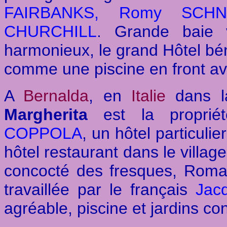
FAIRBANKS, Romy SCHN
CHURCHILL
. Grande baie v
harmonieux, le grand Hôtel bén
comme une piscine en front av
A
Bernalda
, en
Italie
dans l
Margherita
est la proprié
COPPOLA
, un hôtel particuli
hôtel restaurant dans le villag
concocté des fresques, Roman l
travaillée par le français
Jac
agréable, piscine et jardins co