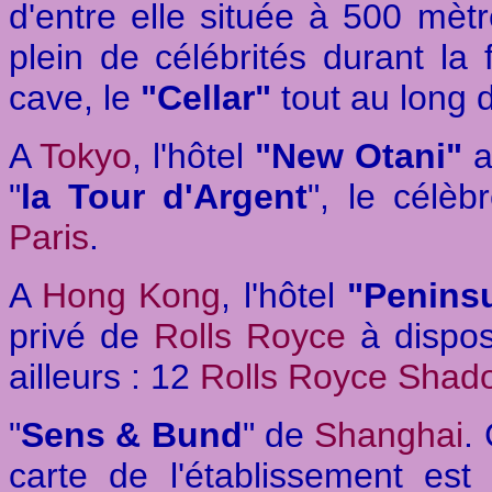
d'entre elle située à 500 mètre
plein de célébrités durant l
cave, le
"Cellar"
tout au long d
A
Tokyo
, l'hôtel
"New Otani"
a
"
la Tour d'Argent
", le célè
Paris
.
A
Hong Kong
, l'hôtel
"Penins
privé de
Rolls Royce
à dispos
ailleurs : 12
Rolls Royce Shad
"
Sens & Bund
" de
Shanghai
.
carte de l'établissement est