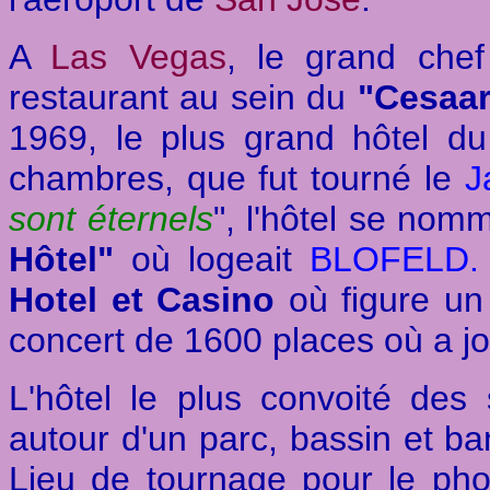
A
Las Vegas
, le grand che
restaurant au sein du
"Cesaar
1969, le plus grand hôtel 
chambres, que fut tourné le
J
sont éternels
", l'hôtel se nomm
Hôtel"
où logeait
BLOFELD.
Hotel et Casino
où figure u
concert de 1600 places où a j
L'hôtel le plus convoité des
autour d'un parc, bassin et ba
Lieu de tournage pour le ph