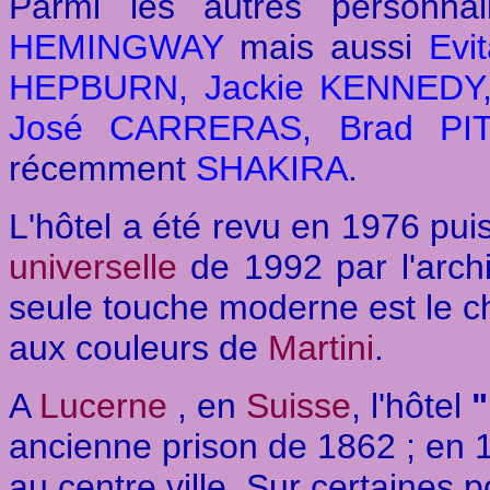
Parmi les autres personnal
HEMINGWAY
mais aussi
Evi
HEPBURN, Jackie KENNEDY,
José CARRERAS, Brad PIT
récemment
SHAKIRA
.
L'hôtel a été revu en 1976 puis
universelle
de 1992 par l'arch
seule touche moderne est le cha
aux couleurs de
Martini
.
A
Lucerne
, en
Suisse
, l'hôtel
ancienne prison de 1862 ; en 1
au centre ville. Sur certaines 