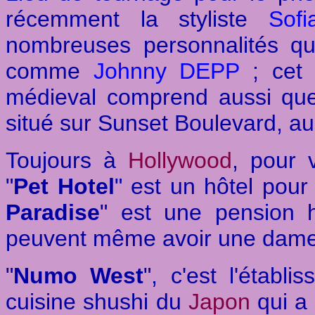
récemment la styliste
Sof
nombreuses personnalités qui
comme
Johnny DEPP
; cet é
médieval comprend aussi quel
situé sur Sunset Boulevard, a
Toujours à
Hollywood
, pour 
"
Pet Hotel
" est un hôtel pour 
Paradise
" est une pension 
peuvent même avoir une dame
"
Numo West
", c'est l'étab
cuisine shushi du
Japon
qui a 