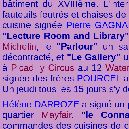
bâtiment du XVIIIème. L'inte
fauteuils feutrés et chaises de
cuisine signée
Pierre GAGNA
"Lecture Room and Library
Michelin
, le
"Parlour"
un sal
décontracté, et
"Le Gallery"
u
à
Picadilly Circus
au 12
Water
signée des frères
POURCEL
a
Un jeudi tous les 15 jours s'y 
Hélène DARROZE
a signé un 
quartier
Mayfair
,
"le Conna
commandes des cuisines de ce