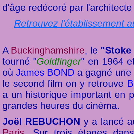
d'âge redécoré par l'architect
Retrouvez l'établissement
A
Buckinghamshire
, le
"Stoke
tourné "
Goldfinger
" en 1964 et
où
James BOND
a gagné une 
le second film on y retrouve
B
a un historique important en p
grandes heures du cinéma.
Joël REBUCHON
y a lancé a
Paris
. Sur trois étages da