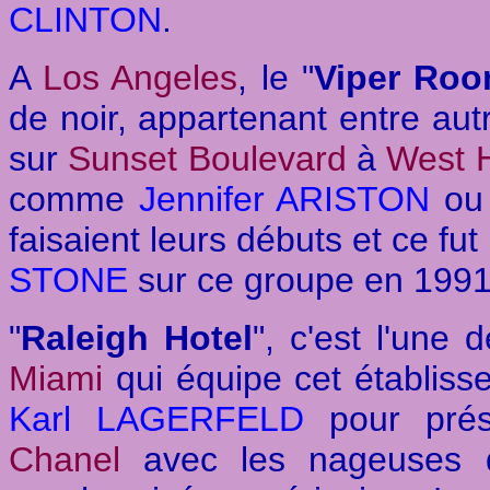
CLINTON
.
A
Los Angeles
, le "
Viper Ro
de noir, appartenant entre au
sur
Sunset Boulevard
à
West 
comme
Jennifer ARISTON
o
faisaient leurs débuts et ce fut
STONE
sur ce groupe en 1991
"
Raleigh Hotel
", c'est l'une
Miami
qui équipe cet établis
Karl LAGERFELD
pour prése
Chanel
avec les nageuses d