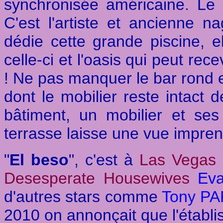
synchronisée américaine. Le s
C'est l'artiste et ancienne 
dédie cette grande piscine, e
celle-ci et l'oasis qui peut re
! Ne pas manquer le bar rond ext
dont le mobilier reste intact d
bâtiment, un mobilier et ses 
terrasse laisse une vue impre
"
El beso
", c'est à
Las Vegas
Desesperate Housewives
Ev
d'autres stars comme
Tony P
2010 on annonçait que l'établi