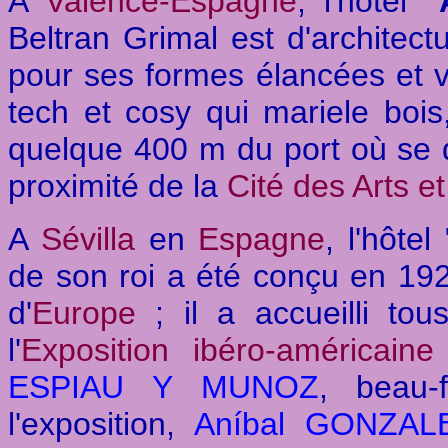
A
Valence-Espagne
, l'hotel
"
Beltran Grimal est d'architec
pour ses formes élancées et va
tech et cosy qui mariele bois,
quelque 400 m du port où se d
proximité de la
Cité des Arts e
A
Sévilla
en
Espagne
, l'hôtel 
de son roi a été conçu en 192
d'
Europe
; il a accueilli tou
l'
Exposition ibéro-américaine
ESPIAU Y MUNOZ
, beau-
l'exposition,
Aníbal GONZAL