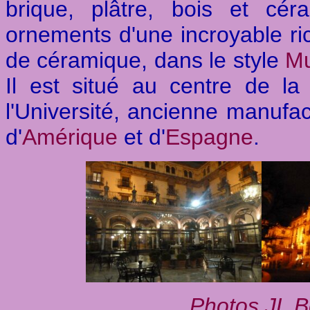
brique, plâtre, bois et cé
ornements d'une incroyable ric
de céramique, dans le style
Mu
Il est situé au centre de la
l'Université, ancienne manufac
d'
Amérique
et d'
Espagne
.
Photos JL Be