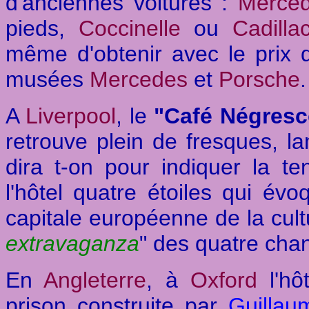
d'anciennes voitures :
Merce
pieds,
Coccinelle
ou
Cadilla
même d'obtenir avec le prix de
musées
Mercedes
et
Porsche
.
A
Liverpool
, le
"Café Négres
retrouve plein de fresques, l
dira t-on pour indiquer la t
l'hôtel quatre étoiles qui év
capitale européenne de la cultu
extravaganza
" des quatre cha
En
Angleterre
, à
Oxford
l'hô
prison construite par
Guillau