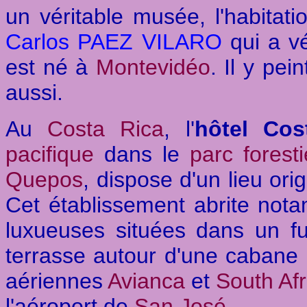
un véritable musée, l'habitatio
Carlos PAEZ VILARO
qui a vé
est né à
Montevidéo
. Il y pei
aussi.
Au
Costa Rica
, l'
hôtel Cos
pacifique
dans le
parc forest
Quepos
, dispose d'un lieu ori
Cet établissement abrite no
luxueuses situées dans un 
terrasse autour d'une cabane
aériennes
Avianca
et
South Afr
l'aéroport de
San José
.