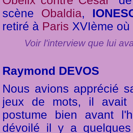
Obélix contre César
" d
scène
Obaldia
,
IONES
retiré à
Paris
XVIème où il
Voir l'interview que lui a
Raymond DEVOS
Nous avions apprécié s
jeux de mots, il ava
postume bien avant l'h
dévoilé il y a quelque