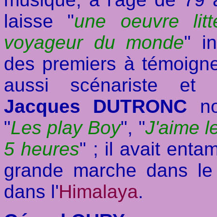
laisse "
une oeuvre litt
voyageur du monde
" in
des premiers à témoigner 
aussi scénariste et 
Jacques DUTRONC
no
"
Les play Boy
", "
J'aime le
5 heures
" ; il avait ent
grande marche dans le
dans l'
Himalaya
.