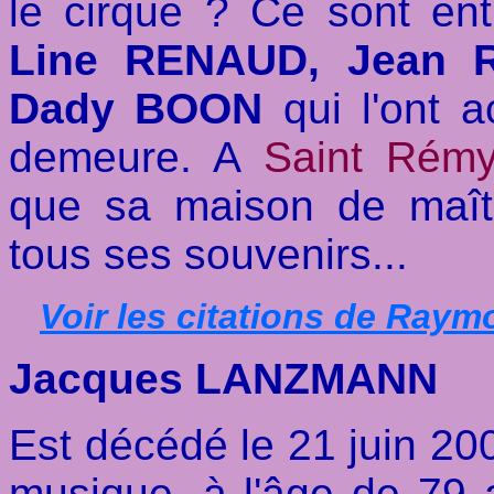
le cirque ? Ce sont en
Line RENAUD, Jean 
Dady BOON
qui l'ont 
demeure. A
Saint Rém
que sa maison de maî
tous ses souvenirs...
Voir les citations de Ray
Jacques LANZMANN
Est décédé le 21 juin 200
musique, à l'âge de 79 an