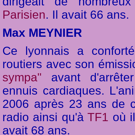
dirigeait de nombreu
Parisien
. Il avait 66 ans.
Max MEYNIER
Ce lyonnais a confort
routiers avec son émiss
sympa"
avant d'arrête
ennuis cardiaques. L'an
2006 après 23 ans de co
radio ainsi qu'à
TF1
où i
avait 68 ans.