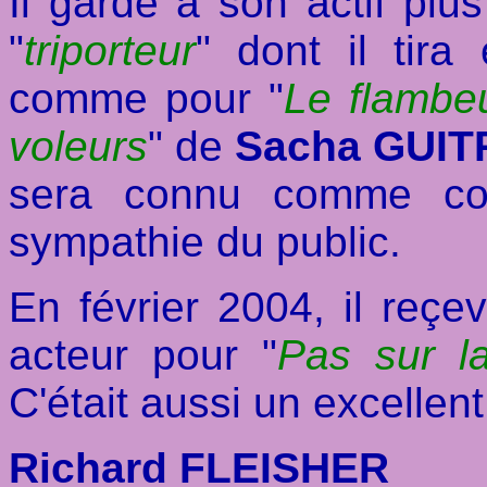
Il garde à son actif plu
"
triporteur
" dont il tir
comme pour "
Le flambe
voleurs
" de
Sacha GUIT
sera connu comme co
sympathie du public.
En février 2004, il reçev
acteur pour "
Pas sur l
C'était aussi un excellent
Richard FLEISHER