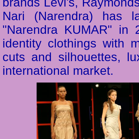
brands Levi's, Raymonds,
Nari (Narendra) has l
"Narendra KUMAR" in 2
identity clothings wit
cuts and silhouettes, lu
international market.