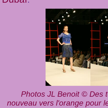
Photos
JL Benoit © Des t
nouveau vers l'orange pour l