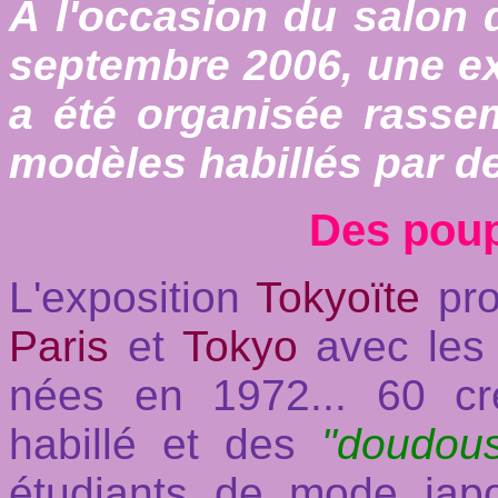
A l'occasion du salon 
septembre 2006, une e
a été organisée rasse
modèles habillés par d
Des poup
L'exposition
Tokyoïte
pro
Paris
et
Tokyo
avec les
nées en 1972... 60 cr
habillé et des
"doudou
étudiants de mode jap