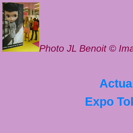
Photo JL Benoit © Im
Actual
Expo Tok