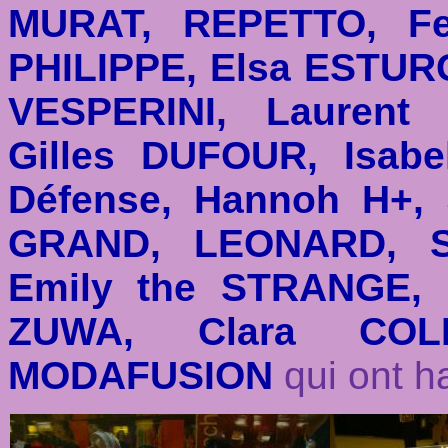
MURAT, REPETTO, Fe
PHILIPPE, Elsa ESTUR
VESPERINI, Laurent
Gilles DUFOUR, Isabe
Défense, Hannoh H+, 
GRAND, LEONARD, S
Emily the STRANGE
ZUWA, Clara COL
MODAFUSION
qui ont ha