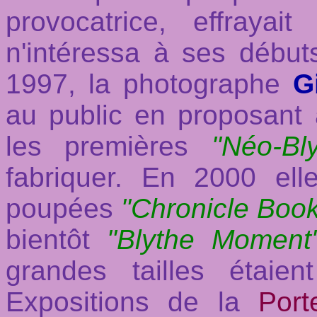
provocatrice, effraya
n'intéressa à ses début
1997, la photographe
G
au public en proposant
les premières
"Néo-Bl
fabriquer. En 2000 ell
poupées
"Chronicle Boo
bientôt
"Blythe Moment
grandes tailles étai
Expositions de la
Port