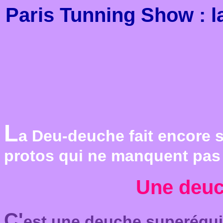
Paris Tunning Show : l
L
a Deu-deuche fait encore s
protos qui ne manquent pas 
Une deuch
C'
est une deuche superéquip