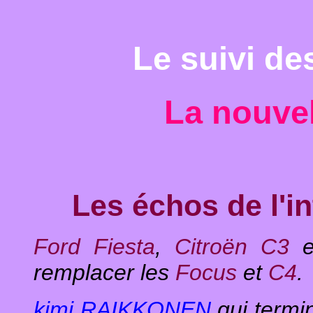
Le suivi d
La nouvell
Les échos de l'i
Ford Fiesta
,
Citroën C3
e
remplacer les
Focus
et
C4
.
kimi RAIKKONEN
qui termi