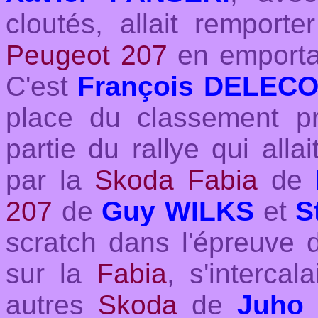
cloutés, allait remport
Peugeot 207
en emportan
C'est
François DELEC
place du classement pr
partie du rallye qui all
par la
Skoda Fabia
de
207
de
Guy WILKS
et
S
scratch dans l'épreuve
sur la
Fabia
, s'interca
autres
Skoda
de
Juho