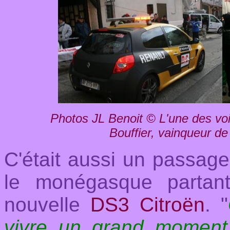
Photos JL Benoit © L'une des voi
Bouffier, vainqueur de
C'était aussi un passag
le monégasque partan
nouvelle
DS3 Citroën
. "
vivre un grand moment,