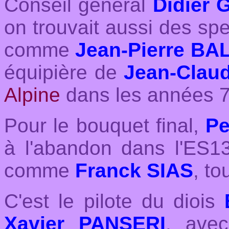
Conseil général
Didier
on trouvait aussi des sp
comme
Jean-Pierre BA
équipière de
Jean-Cla
Alpine
dans les années 7
Pour le
bouquet final,
Pe
à l'abandon dans l'ES13 
comme
Franck SIAS
, to
C'est le pilote du diois
Xavier PANSERI
, ave