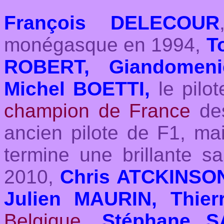
François DELECOUR
monégasque en 1994,
T
ROBERT, Giandomen
Michel BOETTI,
le pilo
champion de France
des
ancien pilote de F1, ma
termine une brillante 
2010,
Chris ATCKINSO
Julien MAURIN, Thier
Belgique
,
Stéphane S