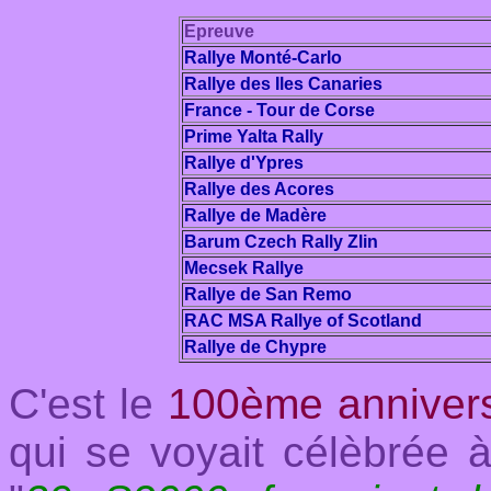
Epreuve
Rallye Monté-Carlo
Rallye des Iles Canaries
France - Tour de Corse
Prime Yalta Rally
Rallye d'Ypres
Rallye des Acores
Rallye de Madère
Barum Czech Rally Zlin
Mecsek Rallye
Rallye de San Remo
RAC MSA Rallye of Scotland
Rallye de Chypre
C'est le
100ème annivers
qui se voyait célèbrée 