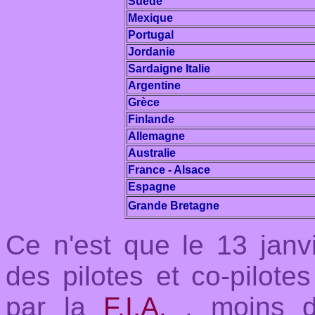
Suède
Mexique
Portugal
Jordanie
Sardaigne Italie
Argentine
Grèce
Finlande
Allemagne
Australie
France - Alsace
Espagne
Grande Bretagne
Ce n'est que
le 13 janvi
des pilotes et co-pilote
par la
F.I.A.
, moins d'