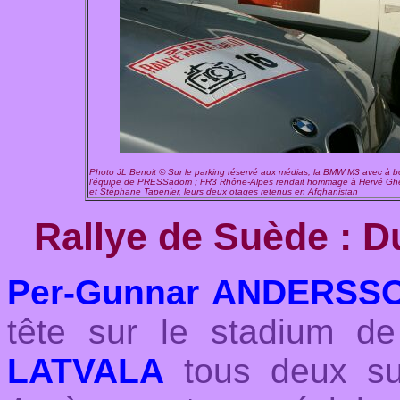
Photo JL Benoit © Sur le parking réservé aux médias, la BMW M3 avec à b
l'équipe de PRESSadom ; FR3 Rhône-Alpes rendait hommage à Hervé Gh
et Stéphane Tapenier, leurs deux otages retenus en Afghanistan
Rallye de Suède : D
Per-Gunnar ANDERS
tête sur le stadium d
LATVALA
tous deux su