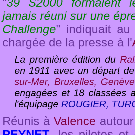
"
39 S2000 formaient le
jamais réuni sur une épre
Challenge
" indiquait a
chargée de la presse à l'
La première édition du
Ral
en 1911 avec un départ de s
sur-Mer, Bruxelles, Genève
engagées et 18 classées 
l'équipage
ROUGIER, TUR
Réunis à
Valence
autour
PEYNET
, les pilotes et