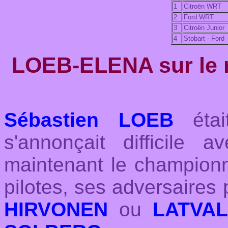
1
Citroën WRT
2
Ford WRT
3
Citroën Junior
4
Stobart - Ford
LOEB-ELENA sur le n
Sébastien LOEB
était
s'annonçait difficile
maintenant le champion
pilotes, ses adversaires
HIRVONEN
ou
LATVA