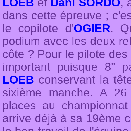
LOEB
et
Dani SORDO
, 
dans cette épreuve ; c'e
le copilote d'
OGIER
. Q
podium avec les deux rel
côte ? Pour le pilote des
important puisque 8" pa
LOEB
conservant la têt
sixième manche. A 2
places au championna
arrive déjà à sa 19ème cou