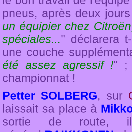
le bon travail de l'équi
pneus, après deux jours
un équipier chez Citroën
spéciales...
" déclarera t-
une couche supplémenta
été assez agressif !
" ;
championnat !
Petter SOLBERG
, sur
laissait sa place à
Mikk
sortie de route,