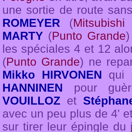
une sortie de route san
ROMEYER
(
Mitsubish
MARTY
(
Punto Grande
)
les spéciales 4 et 12 al
(
Punto Grande
) ne repa
Mikko HIRVONEN
qui a
HANNINEN
pour guèr
VOUILLOZ
et
Stéphan
avec un peu plus de 4' et 
sur tirer leur épingle du