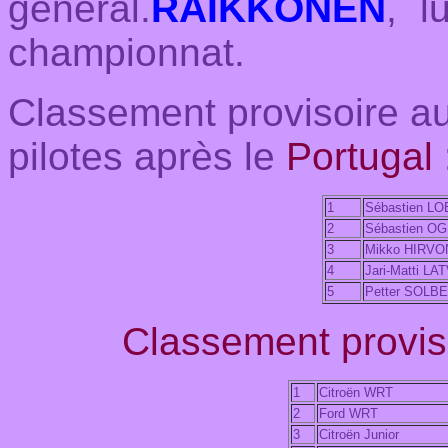
général.
RAIKKONEN
, l
championnat.
Classement provisoire 
pilotes après le
Portugal 
1
Sébastien LO
2
Sébastien OG
3
Mikko HIRV
4
Jari-Matti LA
5
Petter SOLB
Classement proviso
1
Citroën WRT
2
Ford WRT
3
Citroën Junior