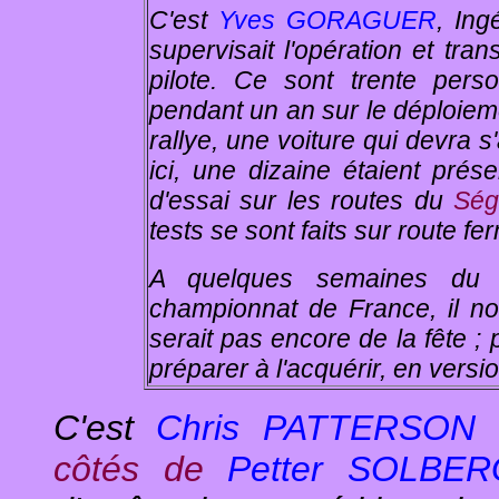
C'est
Yves GORAGUER
, Ing
supervisait l'opération et tran
pilote. Ce sont trente pe
pendant un an sur le déploieme
rallye, une voiture qui devra s
ici, une dizaine étaient prés
d'essai sur les routes du
Ség
tests se sont faits sur route fe
A quelques semaines d
championnat de France, il n
serait pas encore de la fête ; 
préparer à l'acquérir, en versio
C'est
Chris PATTERSON
q
côtés de
Petter SOLBE