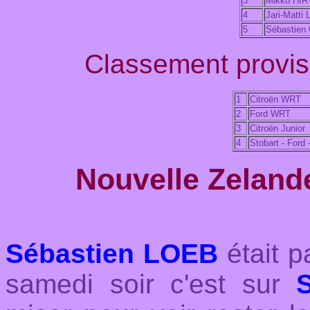
3
Mikko HI
4
Jari-Matti
5
Sébastien
Classement proviso
1
Citroën WRT
2
Ford WRT
3
Citroën Junior
4
Stobart - Ford
Nouvelle Zeland
Sébastien LOEB
était p
samedi soir c'est sur