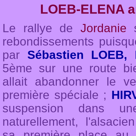
LOEB-ELENA au 
L
e rallye de
Jordanie
s
rebondissements puisque
par
Sébastien LOEB,
5ème sur une route bien
allait abandonner le v
première spéciale ;
HIR
suspension dans un
naturellement, l'alsaci
sa première place au 