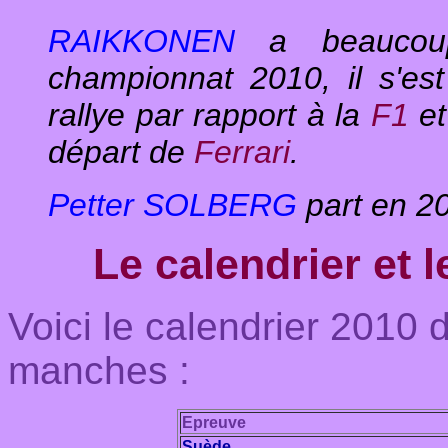
RAIKKONEN
a beaucoup
championnat 2010, il s'es
rallye par rapport à la
F1
et
départ de
Ferrari
.
Petter SOLBERG
p
art en 
Le calendrier et 
Voici le calendrier 2010 d
manches :
Epreuve
Suède