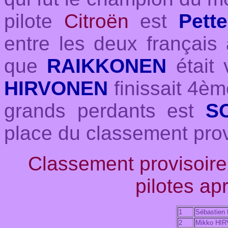
pilote
Citroën
est
Pett
entre les deux français
que
RAIKKONEN
était 
HIRVONEN
finissait 4èm
grands perdants est
S
place du classement pro
Classement provisoi
pilotes ap
1
Sébastien
2
Mikko HI