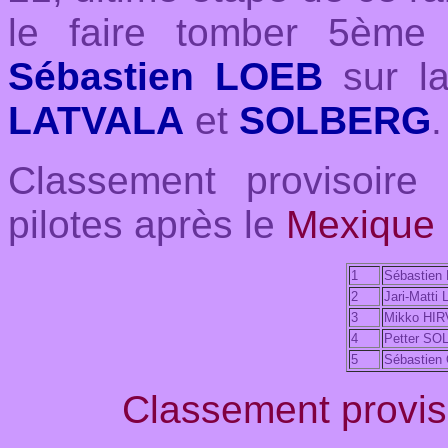
le faire tomber 5ème
Sébastien LOEB
sur l
LATVALA
et
SOLBERG
.
Classement provisoir
pilotes après le
Mexique 
1
Sébastien
2
Jari-Matti
3
Mikko HI
4
Petter S
5
Sébastien
Classement proviso