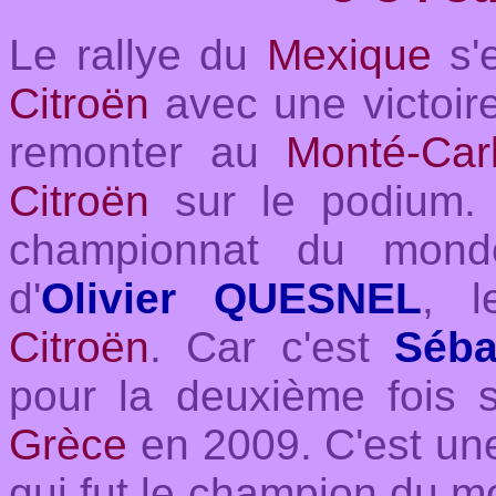
L
e rallye du
Mexique
s'
Citroën
avec une victoir
remonter au
Monté-Car
Citroën
sur le podium.
championnat du mond
d'
Olivier QUESNEL
, l
Citroën
. Car c'est
Séba
pour la deuxième fois
Grèce
en 2009. C'est une
qui fut le champion du m