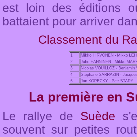
est loin des éditions 
battaient pour arriver da
Classement du Ral
1
Mikko HIRVONEN - Mikko LE
2
Juho HANNINEN - Mikko MA
3
Nicolas VOUILLOZ - Benjamin
4
Stéphane SARRAZIN - Jacqu
5
Jan KOPECKY - Petr STARY
La première en 
L
e rallye de
Suède
s'
souvent sur petites rou