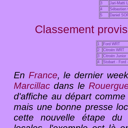
3
Jari-Matti
4
Sébastien
5
Daniel S
Classement proviso
1
Ford WRT
2
Citroën WRT
3
Citroën Junior
4
Stobart - Ford
En
France
, le dernier wee
Marcillac
dans le
Rouergu
d'affiche au départ comme
mais une bonne presse loc
cette nouvelle étape du 