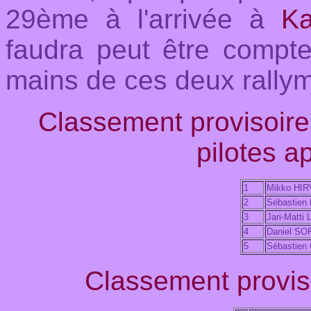
29ème à l'arrivée à
Ka
faudra peut être compte
mains de ces deux rally
Classement provisoi
pilotes a
1
Mikko HI
2
Sébastien
3
Jari-Matti
4
Daniel S
5
Sébastien
Classement proviso