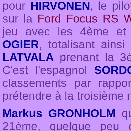
pour
HIRVONEN
, le pi
sur la
Ford Focus RS W
jeu avec les 4ème e
OGIER
, totalisant ain
LATVALA
prenant la 3è
C'est l'espagnol
SORD
classements par rappor
prétendre à la troisième
Markus GRONHOLM
qu
21ème, quelque peu