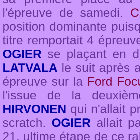
l'épreuve de samedi.
C
position dominante pui
titre remportait 4 épreu
OGIER
se plaçant en de
LATVALA
le suit après a
épreuve sur la
Ford Foc
l'issue de la deuxiè
HIRVONEN
qui n'allait 
scratch.
OGIER
allait pa
21, ultime étape de ce ra