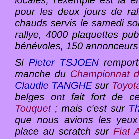
locales, l'exemple est là e
pour les deux jours de ral
chauds
servis le samedi s
rallye, 4000 plaquettes pub
bénévoles, 150 annonceurs 
Si
Pieter TSJOEN
remporta
manche du
Championnat d
Claudie TANGHE
sur
Toyot
belges ont fait fort de 
Touquet
; mais c'est sur
T
que nous avions les yeux 
place au scratch sur
Fiat 