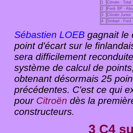
1
Citroën - Total
2
Ford- BP - Abu
3
Citroën Junior
4
Stobart - Ford
Sébastien LOEB
gagnait le
point d'écart sur le finlanda
sera difficilement recondui
système de calcul de point
obtenant désormais 25 poin
précédentes. C'est ce qui ex
pour
Citroën
dès la premièr
constructeurs.
3 C4 su