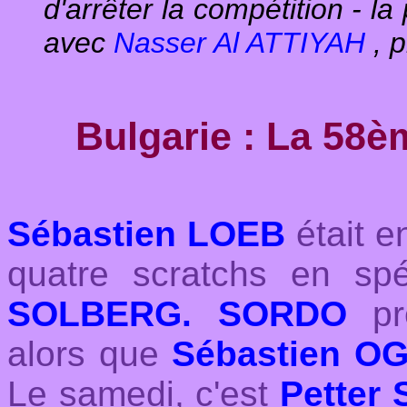
d'arrêter la compétition - la 
avec
Nasser Al ATTIYAH
, p
Bulgarie : La 58
Sébastien LOEB
était e
quatre scratchs en sp
SOLBERG. SORDO
pre
alors que
Sébastien O
Le samedi, c'est
Petter