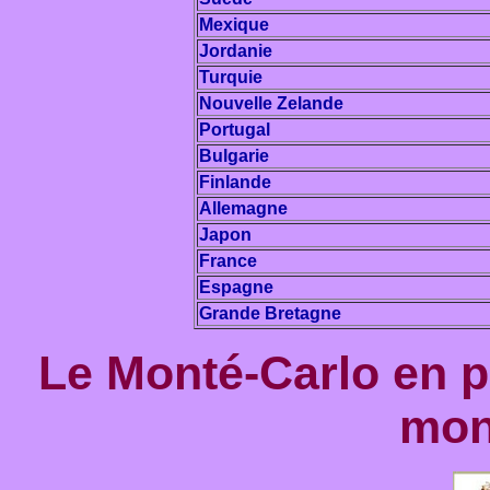
Mexique
Jordanie
Turquie
Nouvelle Zelande
Portugal
Bulgarie
Finlande
Allemagne
Japon
France
Espagne
Grande Bretagne
Le Monté-Carlo en 
mon