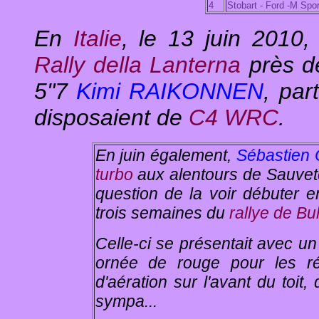
4
Stobart - Ford -M Spor
En
Italie
, le 13 juin 2010
Rally della Lanterna
près 
5"7
Kimi RAIKONNEN
, par
disposaient de
C4 WRC
.
En
juin également,
Sébastien
turbo
aux alentours de Sauvete
question de la voir débuter en
trois semaines du
rallye de Bu
Celle-ci se présentait avec u
ornée de rouge pour les ré
d'aération sur l'avant du toit
sympa...