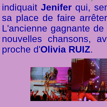
indiquait
Jenifer
qui, se
sa place de faire arrête
L'ancienne gagnante de
nouvelles chansons, av
proche d'
Olivia RUIZ
.