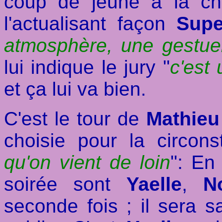
coup de jeune à la 
l'actualisant façon
Supe
atmosphère, une gestuel
lui indique le jury "
c'est
et ça lui va bien.
C'est le tour de
Mathieu
choisie pour la circon
qu'on vient de loin
": En
soirée sont
Yaelle
,
No
seconde fois ; il sera s