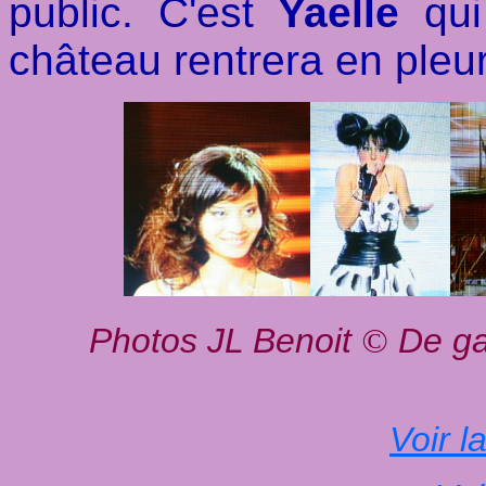
public. C'est
Yaelle
qui 
château rentrera en pleur
Photos JL Benoit
De ga
©
Voir l