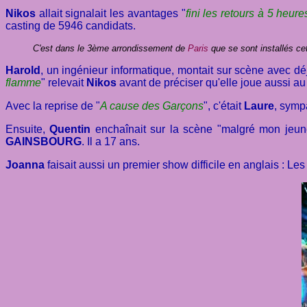
Nikos
allait signalait les avantages "
fini les retours à 5 heu
casting de 5946 candidats.
C'est dans le 3ème arrondissement de
Paris
que se sont installés cet
Harold
, un ingénieur informatique, montait sur scène avec d
flamme
" relevait
Nikos
avant de préciser qu'elle joue aussi au
Avec la reprise de "
A cause des Garçons
", c'était
Laure
, symp
Ensuite,
Quentin
enchaînait sur la scène "malgré mon jeune 
GAINSBOURG
. Il a 17 ans.
Joanna
faisait aussi un premier show difficile en anglais : L