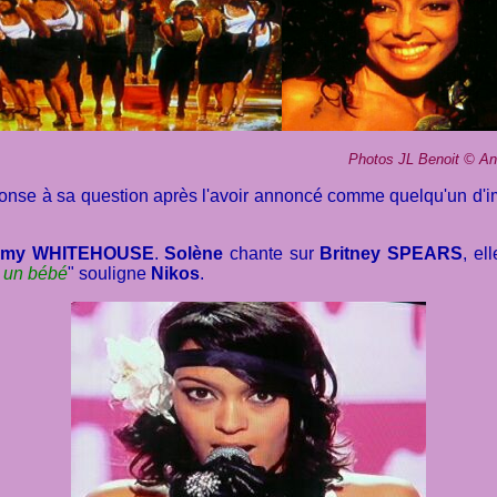
Photos JL Benoit
©
An
nse à sa question après l'avoir annoncé comme quelqu'un d'imper
my WHITEHOUSE
.
Solène
chante sur
Britney SPEARS
, el
st un bébé
" souligne
Nikos
.