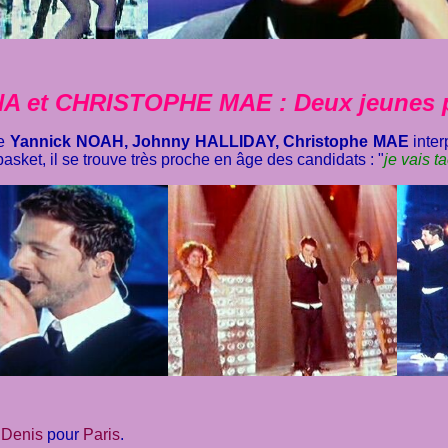
A et CHRISTOPHE MAE : Deux jeunes p
me
Yannick NOAH, Johnny HALLIDAY, Christophe MAE
inter
asket, il se trouve très proche en âge des candidats : "
je vais t
 Denis
pour
Paris
.