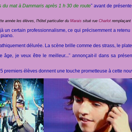
res du mat à Dammaris après 1 h 30 de route
" avant de présente
te année les élèves, l'hôtel particulier du
Marais
situé rue
Charlot
remplaçant 
éjà un certain professionnalisme, ce qui précisemment a retenu
 piano.
athiquement délurée. La scène brille comme des strass, le plate
âge, je veux être le meilleur..." annonçait-il dans sa présen
es 5 premiers élèves donnent une touche prometteuse à cette nouv