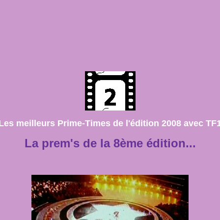
Les meilleurs Prime-Times de l'édition 2008 avec TF
La prem's de la 8ème édition...