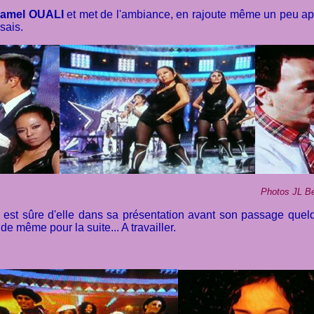
amel OUALI
et met de l'ambiance, en rajoute même un peu aprè
sais.
Photos JL B
est sûre d'elle dans sa présentation avant son passage quelq
 même pour la suite... A travailler.