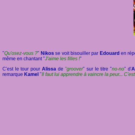
"
Qu'osez-vous ?
"
Nikos
se voit bisouiller par
Edouard
en répo
même en chantant "
J'aime les filles !
"
C'est le tour pour
Alissa
de
"groover
" sur le titre "
no-no
" d'
A
remarque
Kamel
"
Il faut lui apprendre à vaincre la peur... C'e