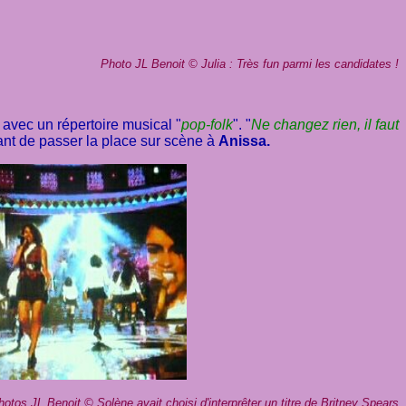
Photo JL Benoit
©
Julia : Très fun parmi les candidates !
avec un répertoire musical "
pop-folk
". "
Ne changez rien, il faut
vant de passer la place sur scène à
Anissa.
hotos JL Benoit
©
Solène avait choisi d'interprêter un titre de Britney Spears