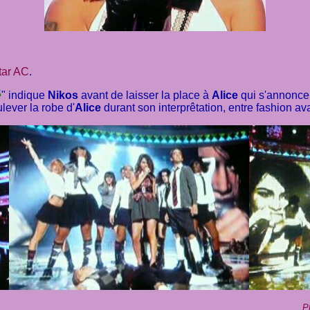
tar AC
.
é
" indique
Nikos
avant de laisser la place à
Alice
qui s'annonce 
lever la robe d'
Alice
durant son interprêtation, entre fashion a
P