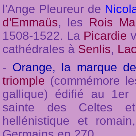
l'Ange Pleureur de
Nicol
d'Emmaüs
, les
Rois Ma
1508-1522. La
Picardie
v
cathédrales à
Senlis
,
La
-
Orange, la marque d
triomple
(commémore les 
gallique) édifié au 1er 
sainte des Celtes et
hellénistique et romain
Germains en 270.