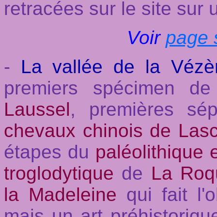
retracées sur le site sur 
Voir
page 
-
La vallée de la Vézè
premiers spécimen d
Laussel
, premières sép
chevaux chinois de Las
étapes du
paléolithique
troglodytique
de
La Roq
la Madeleine
qui fait l'
mais un art préhistoriqu