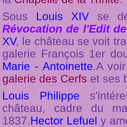
Sous
Louis XIV
se dér
Révocation de l'Edit d
XV
, le château se voit t
galerie François 1er d
Marie - Antoinette
.A voi
galerie des Cerfs
et ses 
Louis Philippe
s'intér
château, cadre du ma
1837.
Hector Lefuel
y amé