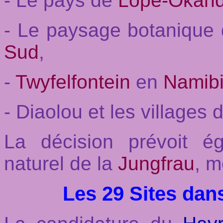
- Le pays de
Lopé-Okan
- Le paysage botanique
Sud
,
-
Twyfelfontein
en
Namib
- Diaolou et les villages
La décision prévoit ég
naturel de la
Jungfrau
, 
Les 29 Sites dan