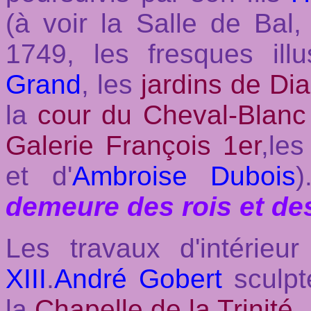
(à voir la Salle de Bal, 
1749, les fresques illu
Grand
, les
jardins de Di
la
cour du Cheval-Blanc
Galerie François 1er
,les
et d'
Ambroise Dubois
demeure des rois et des
Les travaux d'intérie
XIII
.
André Gobert
sculp
la
Chapelle de la Trinité
.