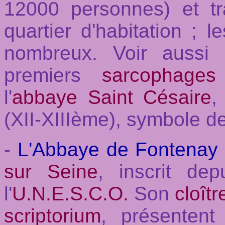
12000 personnes) et 
quartier d'habitation ; 
nombreux. Voir aussi
premiers
sarcophages 
l'
abbaye Saint Césaire
,
(XII-XIIIème), symbole de
-
L'Abbaye de Fontenay
sur Seine
, inscrit de
l'
U.N.E.S.C.O.
Son
cloîtr
scriptorium
, présentent