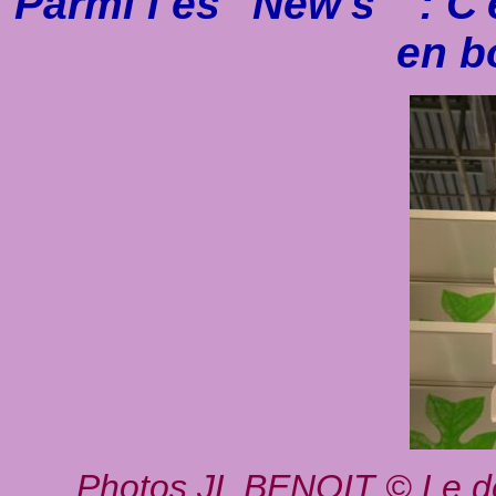
Parmi l es "New's " : C
en b
Photos JL BENOIT © Le desi