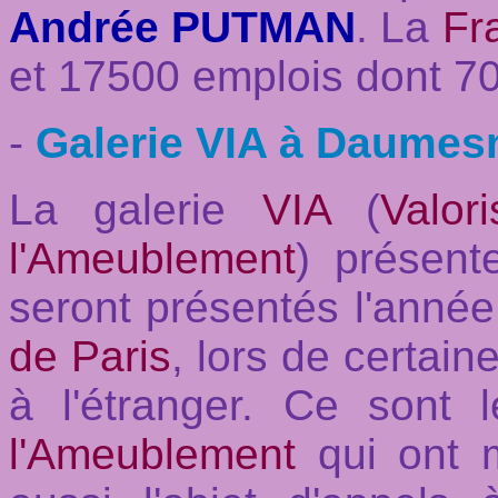
Andrée PUTMAN
. La
Fr
et 17500 emplois dont 7
-
Galerie VIA à Daumesn
La galerie
VIA
(
Valor
l'Ameublement
) présent
seront présentés l'anné
de Paris
, lors de certai
à l'étranger. Ce sont
l'Ameublement
qui ont m