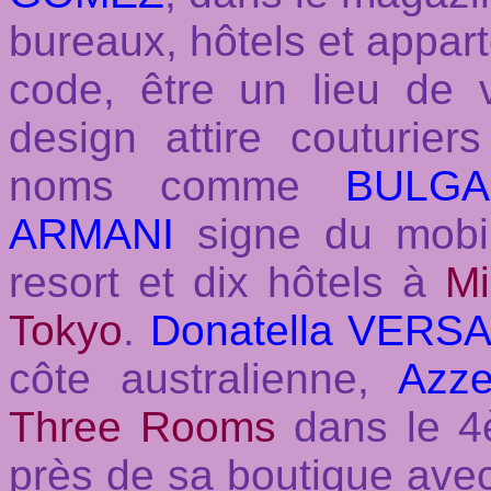
bureaux, hôtels et appa
code, être un lieu de v
design attire couturie
noms comme
BULGA
ARMANI
signe du mobili
resort et dix hôtels à
Mi
Tokyo
.
Donatella VERS
côte australienne,
Azze
Three Rooms
dans le 4
près de sa boutique av