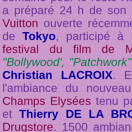
a préparé 24 h de son 
Vuitton
ouverte récemme
de
Tokyo
, participé à
festival du film de M
"Bollywood', "Patchwork"
Christian LACROIX
. E
l'ambiance du nouveau
Champs Elysées
tenu pa
et
Thierry DE LA BR
Drugstore
. 1500 ambianc