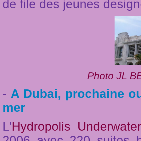
de file des jeunes design
Photo JL BE
-
A Dubai, prochaine ou
mer
L'
Hydropolis Underwate
2006 avec 220 suites 