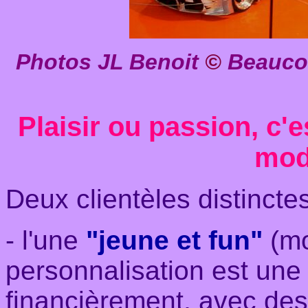
Photos JL Benoit
©
Beaucou
Plaisir ou passion, c
mod
Deux clientèles distincte
- l'une
"jeune et fun"
(mo
personnalisation est un
financièrement, avec des