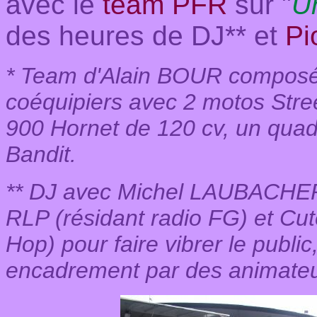
avec le
team PFR
sur "
U
des heures de DJ** et
Pi
* Team d'Alain BOUR composé 
coéquipiers avec 2 motos Stre
900 Hornet de 120 cv, un quad 
Bandit.
** DJ avec Michel LAUBACHER,
RLP (résidant radio FG) et Cu
Hop) pour faire vibrer le publi
encadrement par des animateurs